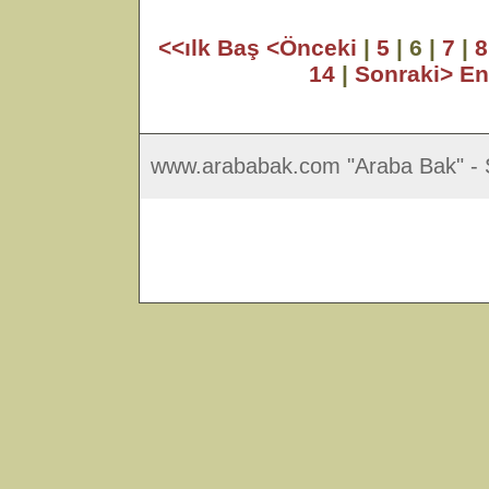
<<ılk Baş
<Önceki
|
5
| 6 |
7
|
8
14
|
Sonraki>
En
www.arababak.com "Araba Bak" - S