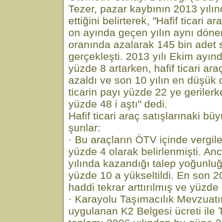
Tezer, pazar kaybının 2013 yılı
ettiğini belirterek, "Hafif ticari ar
on ayında geçen yılın aynı dön
oranında azalarak 145 bin adet 
gerçekleşti. 2013 yılı Ekim ayın
yüzde 8 artarken, hafif ticari ar
azaldı ve son 10 yılın en düşük d
ticarin payı yüzde 22 ye gerilerke
yüzde 48 i aştı" dedi.
Hafif ticari araç satışlarınaki bü
şunlar:
· Bu araçların ÖTV içinde vergil
yüzde 4 olarak belirlenmişti. A
yılında kazandığı talep yoğunluğ
yüzde 10 a yükseltildi. En son 2
haddi tekrar arttırılmış ve yüzde 
· Karayolu Taşımacılık Mevzuatı
uygulanan K2 Belgesi ücreti ile T