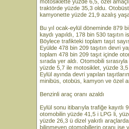
motosiklette yüzde 6,5, özel amaçlı
traktörde yüzde 35,3 oldu. Otobüs
kamyonette yüzde 21,9 azalış yaş
Bu yıl ocak-eylül döneminde 879 bin
kaydı yapıldı, 178 bin 530 taşıtın is
Böylece trafikteki toplam taşıt sayı
Eyülde 478 bin 209 taşıtın devri ya
toplam 478 bin 209 taşıt içinde otom
sırada yer aldı. Otomobili sırasıyl
yüzde 5,7 ile motosiklet, yüzde 3,5 l
Eylül ayında devri yapılan taşıtları
minibüs, otobüs, kamyon ve özel am
Benzinli araç oranı azaldı
Eylül sonu itibarıyla trafiğe kayıtlı
otomobilin yüzde 41,5 i LPG li, yüzd
yüzde 26,3 ü dizel yakıtlı araçlarda
bilinmeyen otomobillerin oranı ise 