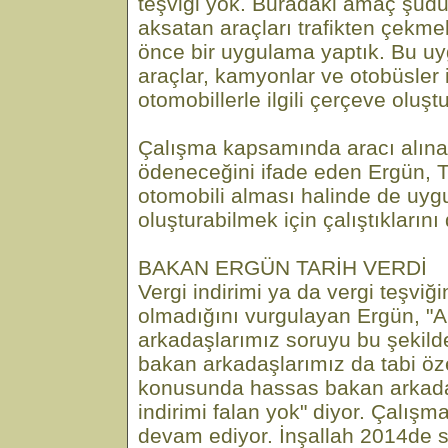
teşviği yok. Buradaki amaç şudur
aksatan araçları trafikten çekm
önce bir uygulama yaptık. Bu uy
araçlar, kamyonlar ve otobüsler i
otomobillerle ilgili çerçeve oluş
Çalışma kapsamında aracı alına
ödeneceğini ifade eden Ergün, Tü
otomobili alması halinde de uy
oluşturabilmek için çalıştıklarını d
BAKAN ERGÜN TARİH VERDİ
Vergi indirimi ya da vergi teşvi
olmadığını vurgulayan Ergün, "A
arkadaşlarımız soruyu bu şekilde
bakan arkadaşlarımız da tabi öze
konusunda hassas bakan arkadaş
indirimi falan yok" diyor. Çalış
devam ediyor. İnşallah 2014de s