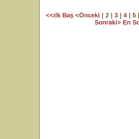
<<ılk Baş
<Önceki
| 2 |
3
|
4
|
5
Sonraki>
En S