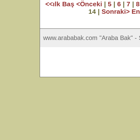
<<ılk Baş
<Önceki
|
5
|
6
|
7
|
8
14 |
Sonraki>
En
www.arababak.com "Araba Bak" - S