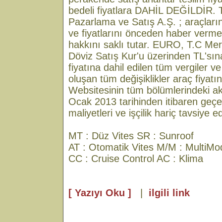
bedeli fiyatlara DAHİL DEĞİLDİR. 
Pazarlama ve Satış A.Ş. ; araçların
ve fiyatlarını önceden haber verme
hakkını saklı tutar. EURO, T.C Me
Döviz Satış Kur'u üzerinden TL'sına
fiyatına dahil edilen tüm vergiler 
oluşan tüm değişiklikler araç fiyatın
Websitesinin tüm bölümlerindeki aks
Ocak 2013 tarihinden itibaren geçer
maliyetleri ve işçilik hariç tavsiye ed
MT : Düz Vites SR : Sunroof
AT : Otomatik Vites M/M : MultiMo
CC : Cruise Control AC : Klima
[ Yazıyı Oku ]
|
ilgili link