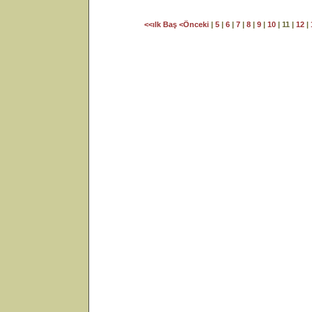
<<ılk Baş
<Önceki
|
5
|
6
|
7
|
8
|
9
|
10
| 11 |
12
|