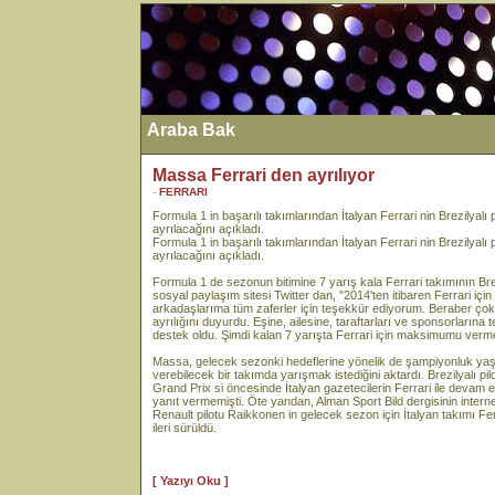
Araba Bak
Massa Ferrari den ayrılıyor
-
FERRARI
Formula 1 in başarılı takımlarından İtalyan Ferrari nin Brezilyal
ayrılacağını açıkladı.
Formula 1 in başarılı takımlarından İtalyan Ferrari nin Brezilyal
ayrılacağını açıkladı.
Formula 1 de sezonun bitimine 7 yarış kala Ferrari takımının Bre
sosyal paylaşım sitesi Twitter dan, "2014'ten itibaren Ferrari iç
arkadaşlarıma tüm zaferler için teşekkür ediyorum. Beraber çok
ayrılığını duyurdu. Eşine, ailesine, taraftarları ve sponsorları
destek oldu. Şimdi kalan 7 yarışta Ferrari için maksimumu vermek
Massa, gelecek sezonki hedeflerine yönelik de şampiyonluk yaş
verebilecek bir takımda yarışmak istediğini aktardı. Brezilyalı pi
Grand Prix si öncesinde İtalyan gazetecilerin Ferrari ile devam
yanıt vermemişti. Öte yandan, Alman Sport Bild dergisinin intern
Renault pilotu Raikkonen in gelecek sezon için İtalyan takımı Fer
ileri sürüldü.
[ Yazıyı Oku ]