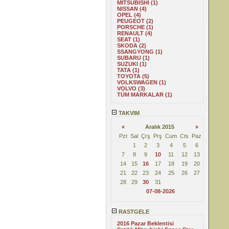
MITSUBISHI (1)
NISSAN (4)
OPEL (4)
PEUGEOT (2)
PORSCHE (1)
RENAULT (4)
SEAT (1)
SKODA (2)
SSANGYONG (1)
SUBARU (1)
SUZUKI (1)
TATA (1)
TOYOTA (5)
VOLKSWAGEN (1)
VOLVO (3)
TÜM MARKALAR (1)
TAKVIM
«
Aralık 2015
»
Pzt
Sal
Çrş
Prş
Cum
Cts
Paz
1
2
3
4
5
6
7
8
9
10
11
12
13
14
15
16
17
18
19
20
21
22
23
24
25
26
27
28
29
30
31
07-08-2026
RASTGELE
2016 Pazar Beklentisi