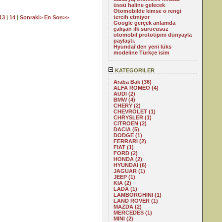
üssü haline gelecek
Otomobilde kimse o rengi
tercih etmiyor
13
|
14
|
Sonraki>
En Son>>
Google gerçek anlamda
çalışan ilk sürücüsüz
otomobil prototipini dünyayla
paylaştı.
Hyundai'den yeni lüks
modeline Türkçe isim
KATEGORILER
Araba Bak (36)
ALFA ROMEO (4)
AUDI (2)
BMW (4)
CHERY (2)
CHEVROLET (1)
CHRYSLER (1)
CITROEN (2)
DACIA (5)
DODGE (1)
FERRARI (2)
FIAT (1)
FORD (2)
HONDA (2)
HYUNDAI (6)
JAGUAR (1)
JEEP (1)
KIA (2)
LADA (1)
LAMBORGHINI (1)
LAND ROVER (1)
MAZDA (2)
MERCEDES (1)
MINI (2)