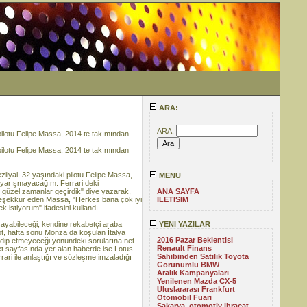
ARA:
ARA:
ı pilotu Felipe Massa, 2014 te takımından
ı pilotu Felipe Massa, 2014 te takımından
zilyalı 32 yaşındaki pilotu Felipe Massa,
MENU
in yarışmayacağım. Ferrari deki
 güzel zamanlar geçirdik" diye yazarak,
ANA SAYFA
na teşekkür eden Massa, "Herkes bana çok iyi
ILETISIM
 istiyorum" ifadesini kullandı.
ayabileceği, kendine rekabetçi araba
YENI YAZILAR
lot, hafta sonu Monza da koşulan İtalya
2016 Pazar Beklentisi
 edip etmeyeceği yönündeki sorularına net
Renault Finans
et sayfasında yer alan haberde ise Lotus-
Sahibinden Satılık Toyota
rari ile anlaştığı ve sözleşme imzaladığı
Görünümlü BMW
Aralık Kampanyaları
Yenilenen Mazda CX-5
Uluslararası Frankfurt
Otomobil Fuarı
Sakarya, otomotiv ihracat