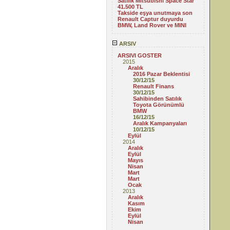
Satılık Mitsubishi Space Star
41.500 TL
Takside eşya unutmaya son
Renault Captur duyurdu
BMW, Land Rover ve MINI
ARSIV
ARSIVI GOSTER
2015
Aralık
2016 Pazar Beklentisi
30/12/15
Renault Finans
30/12/15
Sahibinden Satılık
Toyota Görünümlü
BMW
16/12/15
Aralık Kampanyaları
10/12/15
Eylül
2014
Aralık
Eylül
Mayıs
Nisan
Mart
Mart
Ocak
2013
Aralık
Kasım
Ekim
Eylül
Nisan