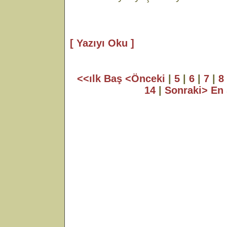
[ Yazıyı Oku ]
<<ılk Baş
<Önceki
|
5
|
6
|
7
|
8
14
|
Sonraki>
En