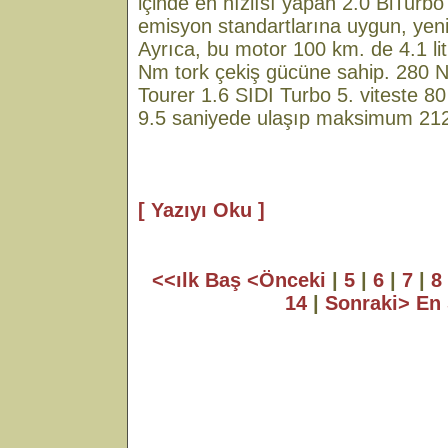
içinde en hızlısı yapan 2.0 BiTurb
emisyon standartlarına uygun, yeni
Ayrıca, bu motor 100 km. de 4.1 litr
Nm tork çekiş gücüne sahip. 280 N
Tourer 1.6 SIDI Turbo 5. viteste 
9.5 saniyede ulaşıp maksimum 212 
[ Yazıyı Oku ]
<<ılk Baş
<Önceki
|
5
|
6
|
7
|
8
14
|
Sonraki>
En